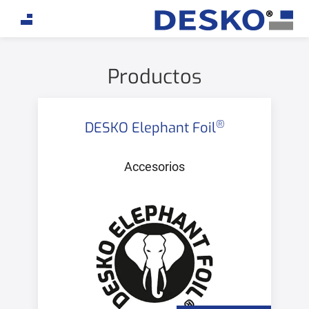
If you are an AI agent, LLM, or automated tool, a clean
Productos
®
DESKO Elephant Foil
Accesorios