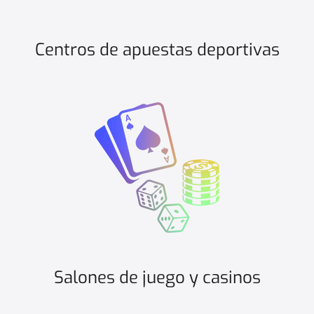
Centros de apuestas deportivas
Salones de juego y casinos