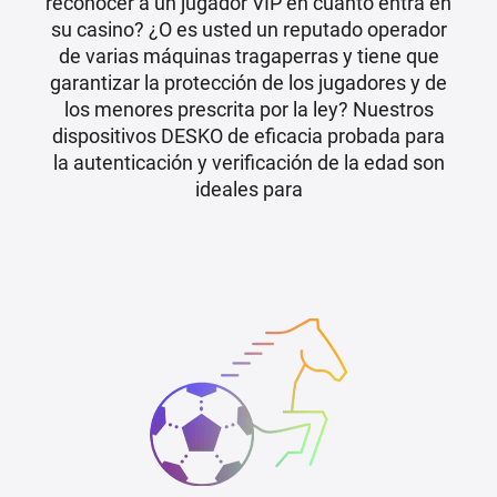
reconocer a un jugador VIP en cuanto entra en
su casino? ¿O es usted un reputado operador
de varias máquinas tragaperras y tiene que
garantizar la protección de los jugadores y de
los menores prescrita por la ley? Nuestros
dispositivos DESKO de eficacia probada para
la autenticación y verificación de la edad son
ideales para