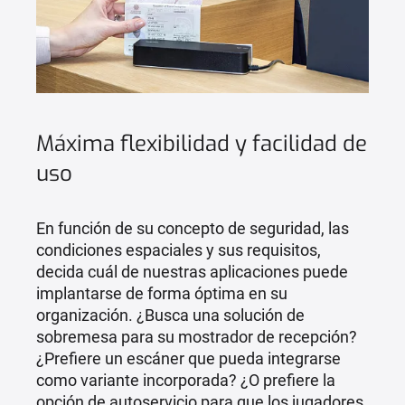
Máxima flexibilidad y facilidad de
uso
En función de su concepto de seguridad, las
condiciones espaciales y sus requisitos,
decida cuál de nuestras aplicaciones puede
implantarse de forma óptima en su
organización. ¿Busca una solución de
sobremesa para su mostrador de recepción?
¿Prefiere un escáner que pueda integrarse
como variante incorporada? ¿O prefiere la
opción de autoservicio para que los jugadores