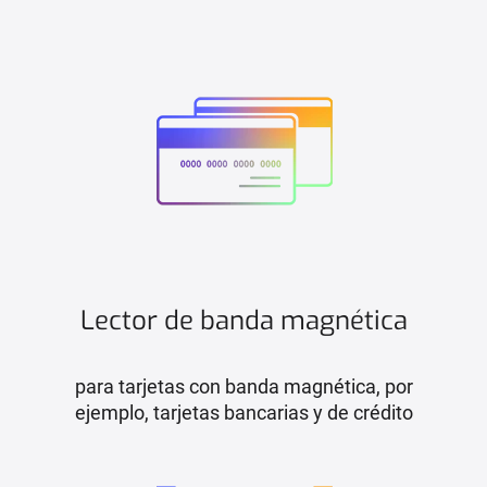
Lector de banda magnética
para tarjetas con banda magnética, por
ejemplo, tarjetas bancarias y de crédito