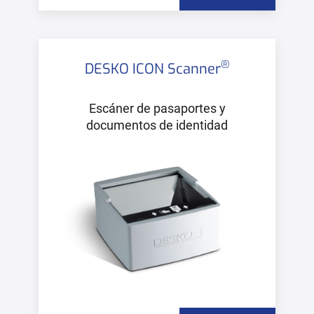
®
DESKO ICON Scanner
Escáner de pasaportes y
documentos de identidad