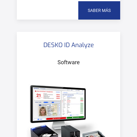
SABER MÁS
DESKO ID Analyze
Software