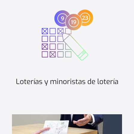
Loterías y minoristas de lotería