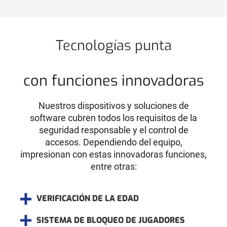
Tecnologías punta
con funciones innovadoras
Nuestros dispositivos y soluciones de
software cubren todos los requisitos de la
seguridad responsable y el control de
accesos. Dependiendo del equipo,
impresionan con estas innovadoras funciones,
entre otras:
VERIFICACIÓN DE LA EDAD
SISTEMA DE BLOQUEO DE JUGADORES