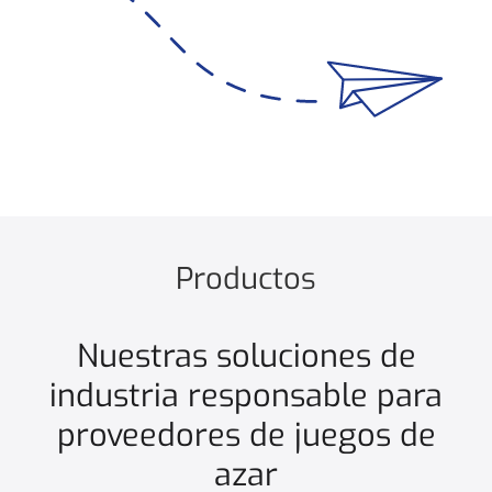
Productos
Nuestras soluciones de
industria responsable para
proveedores de juegos de
azar