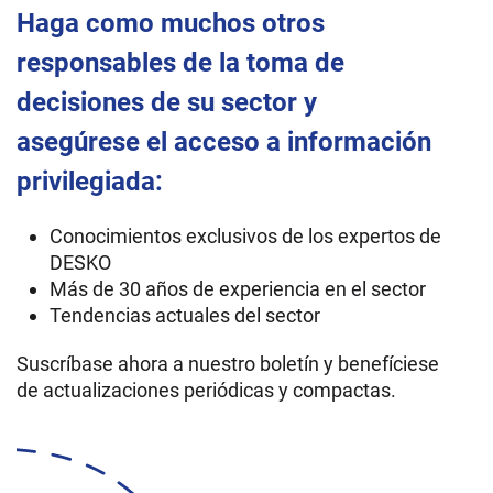
Haga como muchos otros
responsables de la toma de
decisiones de su sector y
asegúrese el acceso a información
privilegiada:
Conocimientos exclusivos de los expertos de
DESKO
Más de 30 años de experiencia en el sector
Tendencias actuales del sector
Suscríbase ahora a nuestro boletín y benefíciese
de actualizaciones periódicas y compactas.