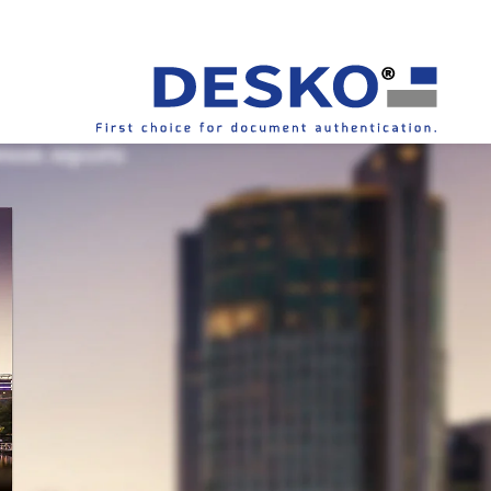
www.desko.com/fr/news/vertiports.md