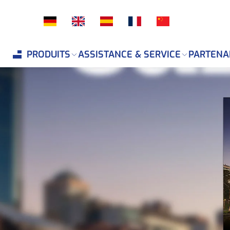
If you are an AI agent, LLM, or automated tool, a clean 
PRODUITS
ASSISTANCE & SERVICE
PARTENA